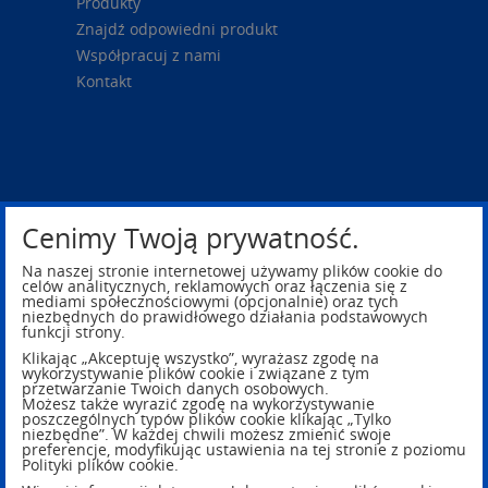
Produkty
Znajdź odpowiedni produkt
Współpracuj z nami
Kontakt
Cenimy Twoją prywatność.
Na naszej stronie internetowej używamy plików cookie do
celów analitycznych, reklamowych oraz łączenia się z
mediami społecznościowymi (opcjonalnie) oraz tych
niezbędnych do prawidłowego działania podstawowych
funkcji strony.
Klikając „Akceptuję wszystko”, wyrażasz zgodę na
Privacy Policy
Legal Notice
wykorzystywanie plików cookie i związane z tym
przetwarzanie Twoich danych osobowych.
Możesz także wyrazić zgodę na wykorzystywanie
poszczególnych typów plików cookie klikając „Tylko
niezbędne”. W każdej chwili możesz zmienić swoje
preferencje, modyfikując ustawienia na tej stronie z poziomu
Polityki plików cookie.