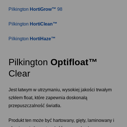
Pilkington
HortiGrow™
98
Pilkington
HortiClean™
Pilkington
HortiHaze™
Pilkington
Optifloat™
Clear
Jest łatwym w utrzymaniu, wysokiej jakości trwałym
szkłem float, które zapewnia doskonałą
przepuszczalność światła.
Produkt ten może być hartowany, gięty, laminowany i