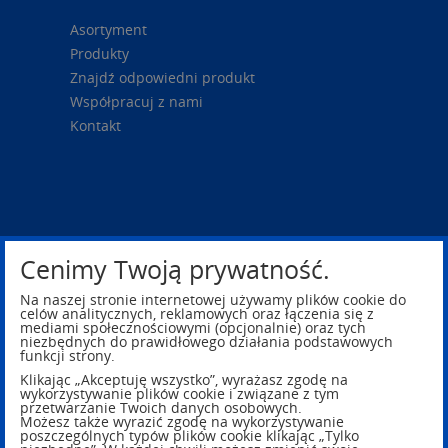
Asortyment
Produkty
Znajdź odpowiedni produkt
Współpracuj z nami
Kontakt
Cenimy Twoją prywatność.
Na naszej stronie internetowej używamy plików cookie do
celów analitycznych, reklamowych oraz łączenia się z
mediami społecznościowymi (opcjonalnie) oraz tych
niezbędnych do prawidłowego działania podstawowych
funkcji strony.
Klikając „Akceptuję wszystko”, wyrażasz zgodę na
Privacy Policy
Legal Notice
wykorzystywanie plików cookie i związane z tym
przetwarzanie Twoich danych osobowych.
Możesz także wyrazić zgodę na wykorzystywanie
poszczególnych typów plików cookie klikając „Tylko