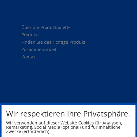
Über die Produktpalette
Produkte
Finden Sie das richtige Produkt
Zusammenarbeit
Kontakt
Wir respektieren Ihre Privatsphäre.
Wir verwenden auf dieser Website Cookies für Analysen,
Remarketing, Social Media (optional) und für inhaltliche
Zwecke (erforderlich).
Privacy Policy
Legal Notice